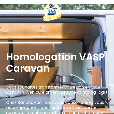
Homologation VASP
Homologation VASP
Homologation VASP
Caravan
Vous souhaitez transformer votre van en VASP
Caravan (véhicule aménagé type camping-car)
?
Chez BananaVan, nous vous conseillons et vous
accompagnons pour que votre Transporter
respecte la réglementation et soit prêt à rouler