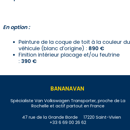
En option :
Peinture de la coque de toit à la couleur du
véhicule (blanc d’origine) :
890 €
Finition intérieur placage et/ou feutrine
:
3
90 €
BANANAVAN
Spécialiste Van Volkswagen Transporter, proche de La
Rochelle et actif partout en France
47 rue de la Grande Borde 17220 Saint-Vivien
+33 6 69 00 26 62