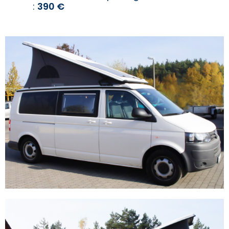
:
3
90 €