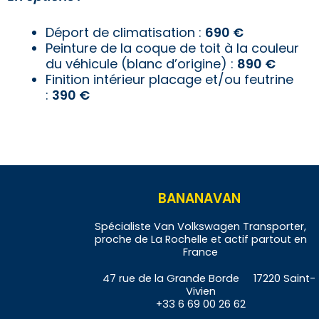
Déport de climatisation :
6
90 €
Peinture de la coque de toit à la couleur
du véhicule (blanc d’origine) :
890 €
Finition intérieur placage et/ou feutrine
:
3
90 €
BANANAVAN
Spécialiste Van Volkswagen Transporter,
proche de La Rochelle et actif partout en
France
47 rue de la Grande Borde 17220 Saint-
Vivien
+33 6 69 00 26 62