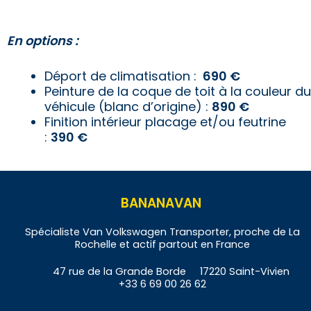
En options :
Déport de climatisation :
6
90 €
Peinture de la coque de toit à la couleur du
véhicule (blanc d’origine) :
890 €
Finition intérieur placage et/ou feutrine
:
3
90 €
BANANAVAN
Spécialiste Van Volkswagen Transporter, proche de La
Rochelle et actif partout en France
47 rue de la Grande Borde 17220 Saint-Vivien
+33 6 69 00 26 62